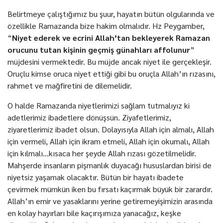
Belirtmeye çalıştığımız bu şuur, hayatın bütün olgularında ve
özellikle Ramazanda bize hakim olmalıdır. Hz Peygamber,
“
Niyet ederek ve ecrini Allah’tan bekleyerek Ramazan
orucunu tutan kişinin geçmiş günahları affolunur
”
müjdesini vermektedir. Bu müjde ancak niyet ile gerçekleşir.
Oruçlu kimse oruca niyet ettiği gibi bu oruçla Allah’ın rızasını,
rahmet ve mağfiretini de dilemelidir.
O halde Ramazanda niyetlerimizi sağlam tutmalıyız ki
adetlerimiz ibadetlere dönüşsün. Ziyafetlerimiz,
ziyaretlerimiz ibadet olsun. Dolayısıyla Allah için almalı, Allah
için vermeli, Allah için ikram etmeli, Allah için okumalı, Allah
için kılmalı...kısaca her şeyde Allah rızası gözetilmelidir.
Mahşerde insanların pişmanlık duyacağı hususlardan birisi de
niyetsiz yaşamak olacaktır. Bütün bir hayatı ibadete
çevirmek mümkün iken bu fırsatı kaçırmak büyük bir zarardır.
Allah’ın emir ve yasaklarını yerine getiremeyişimizin arasında
en kolay hayırları bile kaçırışımıza yanacağız, keşke