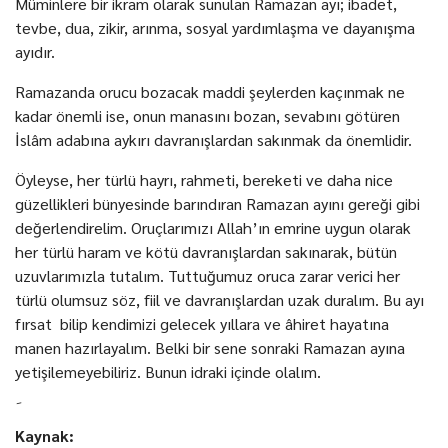
Müminlere bir ikram olarak sunulan Ramazan ayı; ibadet,
tevbe, dua, zikir, arınma, sosyal yardımlaşma ve dayanışma
ayıdır.
Ramazanda orucu bozacak maddi şeylerden kaçınmak ne
kadar önemli ise, onun manasını bozan, sevabını götüren
İslâm adabına aykırı davranışlardan sakınmak da önemlidir.
Öyleyse, her türlü hayrı, rahmeti, bereketi ve daha nice
güzellikleri bünyesinde barındıran Ramazan ayını gereği gibi
değerlendirelim. Oruçlarımızı Allah’ın emrine uygun olarak
her türlü haram ve kötü davranışlardan sakınarak, bütün
uzuvlarımızla tutalım. Tuttuğumuz oruca zarar verici her
türlü olumsuz söz, fiil ve davranışlardan uzak duralım. Bu ayı
fırsat bilip kendimizi gelecek yıllara ve âhiret hayatına
manen hazırlayalım. Belki bir sene sonraki Ramazan ayına
yetişilemeyebiliriz. Bunun idraki içinde olalım.
Kaynak: