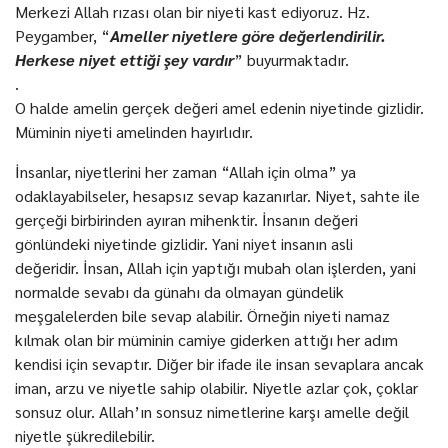
Merkezi Allah rızası olan bir niyeti kast ediyoruz. Hz.
Peygamber, “
Ameller niyetlere göre değerlendirilir.
Herkese niyet ettiği şey vardır
” buyurmaktadır.
.
O halde amelin gerçek değeri amel edenin niyetinde gizlidir.
Müminin niyeti amelinden hayırlıdır.
İnsanlar, niyetlerini her zaman “Allah için olma” ya
odaklayabilseler, hesapsız sevap kazanırlar. Niyet, sahte ile
gerçeği birbirinden ayıran mihenktir. İnsanın değeri
gönlündeki niyetinde gizlidir. Yani niyet insanın asli
değeridir. İnsan, Allah için yaptığı mubah olan işlerden, yani
normalde sevabı da günahı da olmayan gündelik
meşgalelerden bile sevap alabilir. Örneğin niyeti namaz
kılmak olan bir müminin camiye giderken attığı her adım
kendisi için sevaptır. Diğer bir ifade ile insan sevaplara ancak
iman, arzu ve niyetle sahip olabilir. Niyetle azlar çok, çoklar
sonsuz olur. Allah’ın sonsuz nimetlerine karşı amelle değil
niyetle şükredilebilir.