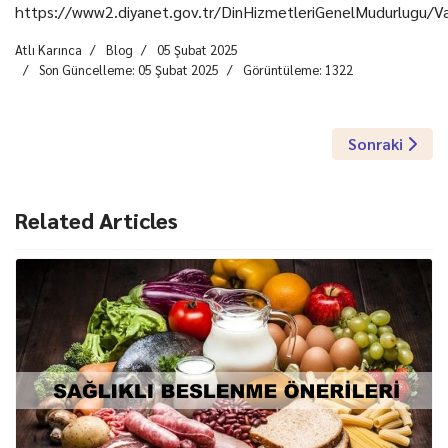
https://www2.diyanet.gov.tr/DinHizmetleriGenelMudurlug
Atlı Karınca
Blog
05 Şubat 2025
Son Güncelleme: 05 Şubat 2025
Görüntüleme: 1322
Sonraki Makal
Sonraki
Related Articles